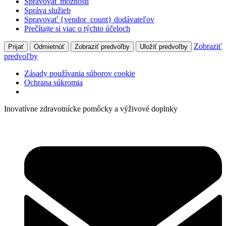
Spravovať možnosti
Správa služieb
Spravovať {vendor_count} dodávateľov
Prečítajte si viac o týchto účeloch
Zobraziť
Prijať
Odmietnúť
Zobraziť predvoľby
Uložiť predvoľby
predvoľby
Zásady používania súborov cookie
Ochrana súkromia
Inovatívne zdravotnícke pomôcky a výživové doplnky