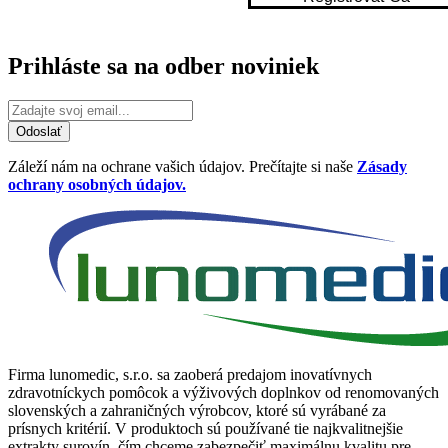
Prihláste sa na odber noviniek
Odoslať
Záleží nám na ochrane vašich údajov. Prečítajte si naše
Zásady
ochrany osobných údajov.
Firma lunomedic, s.r.o. sa zaoberá predajom inovatívnych
zdravotníckych pomôcok a výživových doplnkov od renomovaných
slovenských a zahraničných výrobcov, ktoré sú vyrábané za
prísnych kritérií. V produktoch sú používané tie najkvalitnejšie
extrakty surovín, čím chceme zabezpečiť maximálnu kvalitu pre