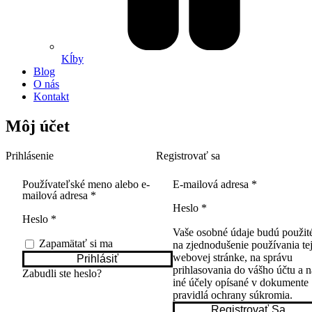
Kĺby
Blog
O nás
Kontakt
Môj účet
Prihlásenie
Registrovať sa
Povinné
Používateľské meno alebo e-
E-mailová adresa
*
Povinné
mailová adresa
*
Povinné
Heslo
*
Povinné
Heslo
*
Vaše osobné údaje budú použit
Zapamätať si ma
na zjednodušenie používania te
webovej stránke, na správu
Prihlásiť
prihlasovania do vášho účtu a n
Zabudli ste heslo?
iné účely opísané v dokumente
pravidlá ochrany súkromia
.
Registrovať Sa