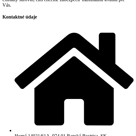
Vás.
Kontaktné údaje
Horná 14021/61A, 974 01 Banská Bystrica, SK