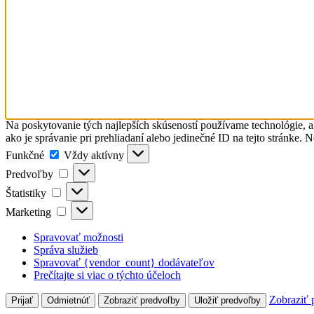
Na poskytovanie tých najlepších skúseností používame technológie, a
ako je správanie pri prehliadaní alebo jedinečné ID na tejto stránke. 
Funkčné
Funkčné
Vždy aktívny
Predvoľby
Predvoľby
Štatistiky
Štatistiky
Marketing
Marketing
Spravovať možnosti
Správa služieb
Spravovať {vendor_count} dodávateľov
Prečítajte si viac o týchto účeloch
Zobraziť 
Prijať
Odmietnúť
Zobraziť predvoľby
Uložiť predvoľby