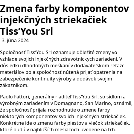
Zmena farby komponentov
injekčných striekačiek
Tiss’You Srl
3. júna 2024
Spoločnosť Tiss’You Srl oznamuje dôležité zmeny vo
vzhľade svojich injekčných zdravotníckych zariadení. V
dôsledku dlhodobých meškaní v dodávateľskom reťazci
materiálov bola spoločnosť nútená prijať opatrenia na
zabezpečenie kontinuity výroby a dodávok svojim
zákazníkom.
Paolo Fattori, generálny riaditeľ Tiss’You Srl, so sídlom a
výrobným zariadením v Domagnano, San Maríno, oznámil,
že spoločnosť prijala rozhodnutie o zmene farby
niektorých komponentov svojich injekčných striekačiek.
Konkrétne ide o zmenu farby piestov a viečok striekačiek,
ktoré budú v najbližších mesiacoch uvedené na trh.