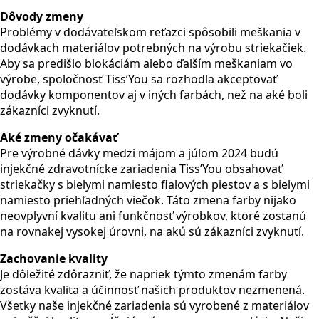
Dôvody zmeny
Problémy v dodávateľskom reťazci spôsobili meškania v
dodávkach materiálov potrebných na výrobu striekačiek.
Aby sa predišlo blokáciám alebo ďalším meškaniam vo
výrobe, spoločnosť Tiss’You sa rozhodla akceptovať
dodávky komponentov aj v iných farbách, než na aké boli
zákazníci zvyknutí.
Aké zmeny očakávať
Pre výrobné dávky medzi májom a júlom 2024 budú
injekčné zdravotnícke zariadenia Tiss’You obsahovať
striekačky s bielymi namiesto fialových piestov a s bielymi
namiesto priehľadných viečok. Táto zmena farby nijako
neovplyvní kvalitu ani funkčnosť výrobkov, ktoré zostanú
na rovnakej vysokej úrovni, na akú sú zákazníci zvyknutí.
Zachovanie kvality
Je dôležité zdôrazniť, že napriek týmto zmenám farby
zostáva kvalita a účinnosť našich produktov nezmenená.
Všetky naše injekčné zariadenia sú vyrobené z materiálov