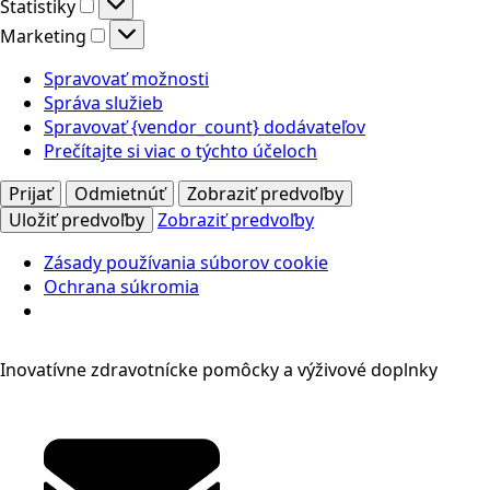
Štatistiky
Štatistiky
Marketing
Marketing
Spravovať možnosti
Správa služieb
Spravovať {vendor_count} dodávateľov
Prečítajte si viac o týchto účeloch
Prijať
Odmietnúť
Zobraziť predvoľby
Uložiť predvoľby
Zobraziť predvoľby
Zásady používania súborov cookie
Ochrana súkromia
Inovatívne zdravotnícke pomôcky a výživové doplnky