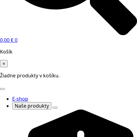
0,00
€
0
Košík
×
Žiadne produkty v košíku.
E-shop
Naše produkty