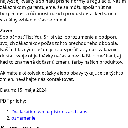
najvyššej kvality a spĺňajú prísne normy a regulácie. Našim
zákazníkom garantujeme, že sa môžu spoľahnúť na
bezpečnosť a účinnosť našich produktov, aj keď sa ich
vizuálny vzhľad dočasne zmení.
Záver
Spoločnosť Tiss’You Srl si váži porozumenie a podporu
svojich zákazníkov počas tohto prechodného obdobia.
Naším hlavným cieľom je zabezpečiť, aby naši zákazníci
dostali svoje objednávky načas a bez ďalších meškaní, aj
keď to znamená dočasnú zmenu farby našich produktov.
Ak máte akékoľvek otázky alebo obavy týkajúce sa týchto
zmien, neváhajte nás kontaktovať.
Dátum: 15. mája 2024
PDF prílohy:
Declaration white pistons and caps
oznámenie